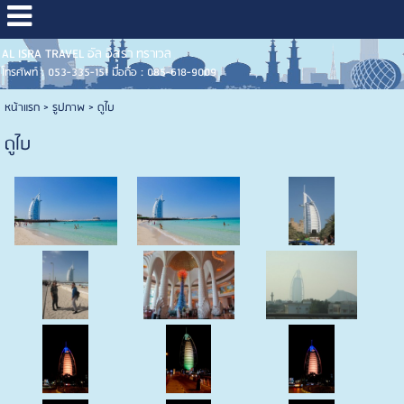
AL ISRA TRAVEL อัล อิสรา ทราเวล
โทรศัพท์ : 053-335-151 มือถือ : 085-618-9009
หน้าแรก
>
รูปภาพ
>
ดูไบ
ดูไบ